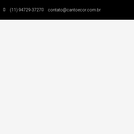
(11) 94729-3727
contato@cantoecor.com.br