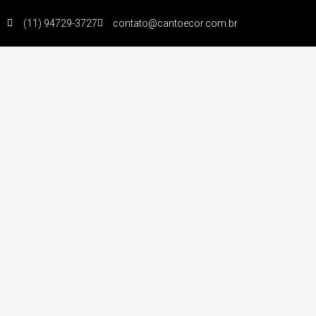
(11) 94729-3727
contato@cantoecor.com.br