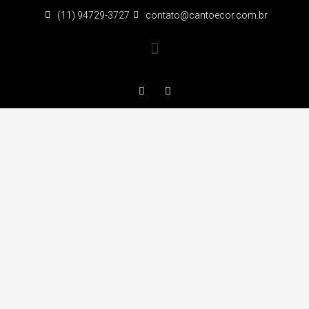
(11) 94729-3727
contato@cantoecor.com.br