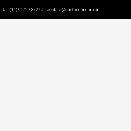
(11) 94729-3727
contato@cantoecor.com.br