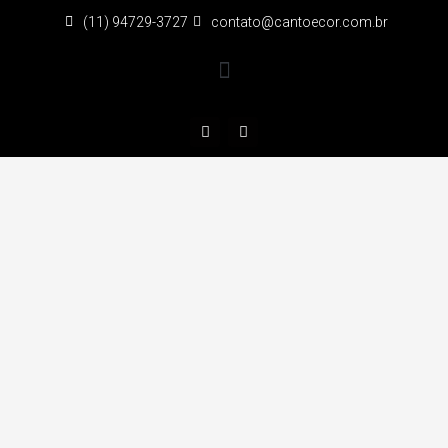
(11) 94729-3727
contato@cantoecor.com.br