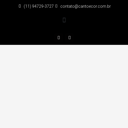
(11) 94729-3727
contato@cantoecor.com.br