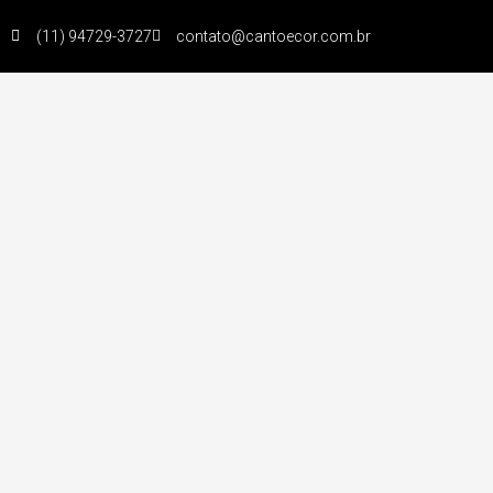
(11) 94729-3727
contato@cantoecor.com.br