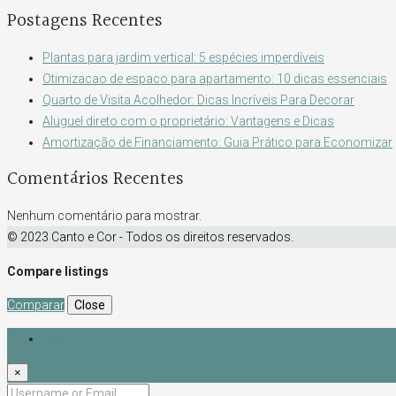
Postagens Recentes
Plantas para jardim vertical: 5 espécies imperdíveis
Otimizacao de espaco para apartamento: 10 dicas essenciais
Quarto de Visita Acolhedor: Dicas Incríveis Para Decorar
Aluguel direto com o proprietário: Vantagens e Dicas
Amortização de Financiamento: Guia Prático para Economizar
Comentários Recentes
Nenhum comentário para mostrar.
© 2023 Canto e Cor - Todos os direitos reservados.
Compare listings
Comparar
Close
Login
×