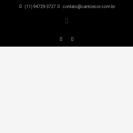
(11) 94729-3727
contato@cantoecor.com.br