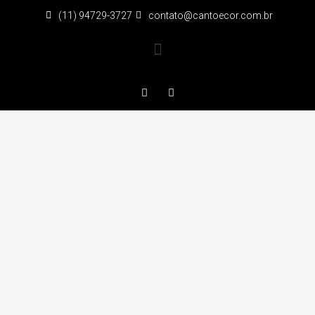
(11) 94729-3727
contato@cantoecor.com.br