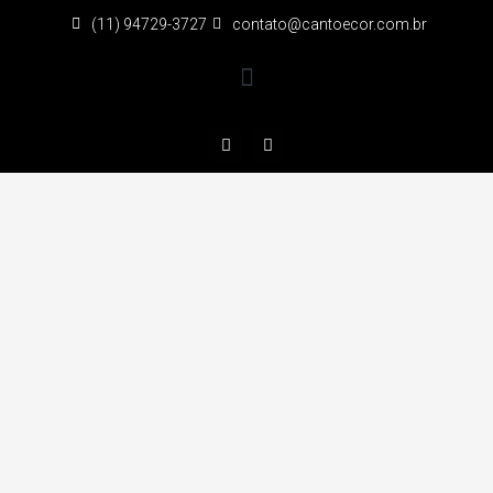
(11) 94729-3727
contato@cantoecor.com.br