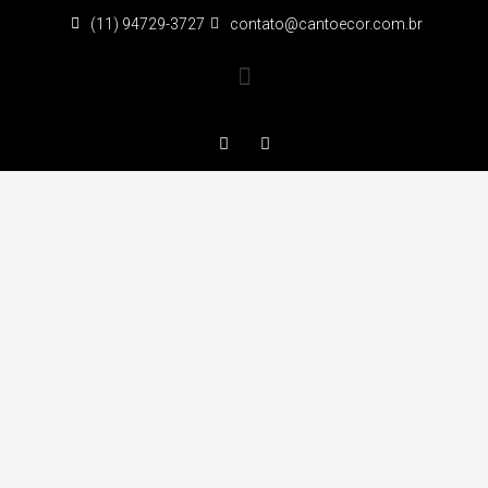
(11) 94729-3727
contato@cantoecor.com.br