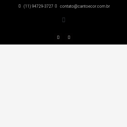
(11) 94729-3727
contato@cantoecor.com.br