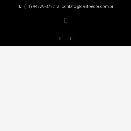
(11) 94729-3727
contato@cantoecor.com.br