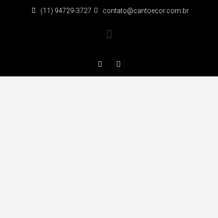
(11) 94729-3727
contato@cantoecor.com.br