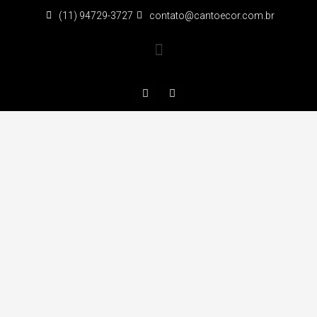
(11) 94729-3727
contato@cantoecor.com.br