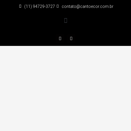
(11) 94729-3727
contato@cantoecor.com.br