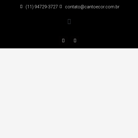
(11) 94729-3727
contato@cantoecor.com.br