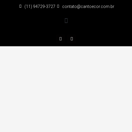
(11) 94729-3727
contato@cantoecor.com.br