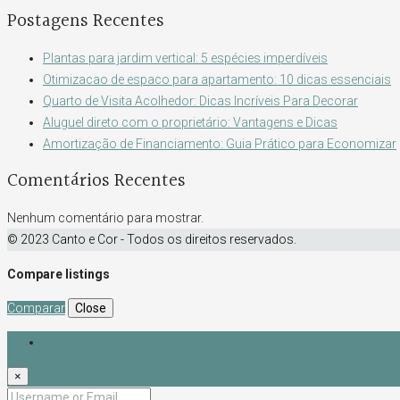
Postagens Recentes
Plantas para jardim vertical: 5 espécies imperdíveis
Otimizacao de espaco para apartamento: 10 dicas essenciais
Quarto de Visita Acolhedor: Dicas Incríveis Para Decorar
Aluguel direto com o proprietário: Vantagens e Dicas
Amortização de Financiamento: Guia Prático para Economizar
Comentários Recentes
Nenhum comentário para mostrar.
© 2023 Canto e Cor - Todos os direitos reservados.
Compare listings
Comparar
Close
Login
×