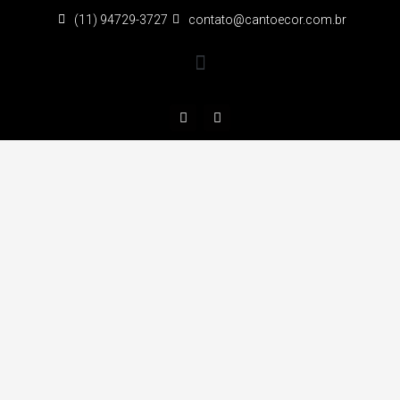
(11) 94729-3727
contato@cantoecor.com.br