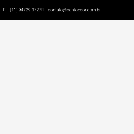
(11) 94729-3727
contato@cantoecor.com.br