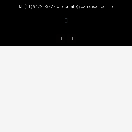
(11) 94729-3727
contato@cantoecor.com.br