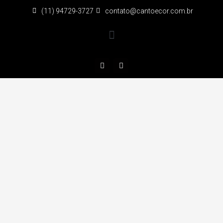
(11) 94729-3727
contato@cantoecor.com.br