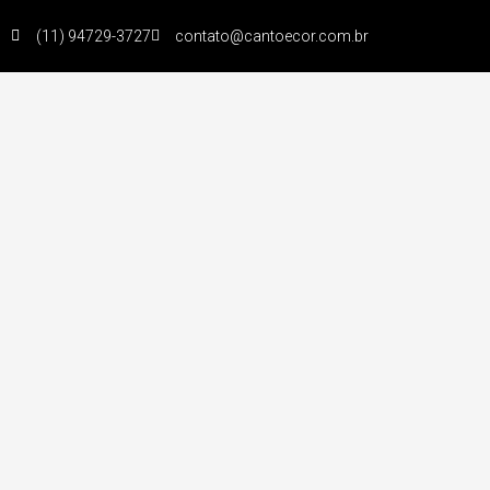
(11) 94729-3727
contato@cantoecor.com.br