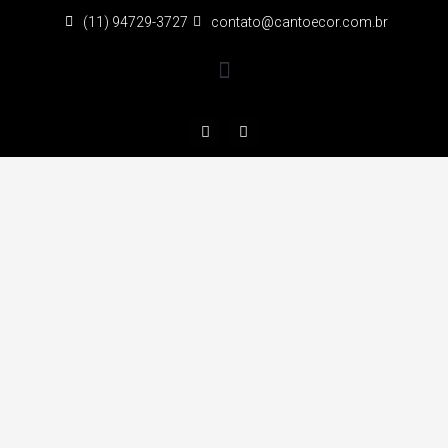
(11) 94729-3727
contato@cantoecor.com.br