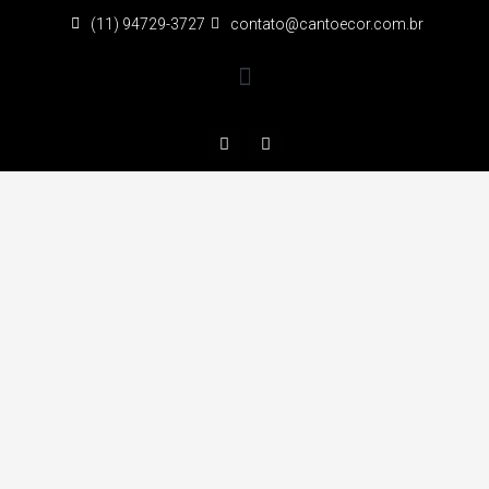
(11) 94729-3727
contato@cantoecor.com.br