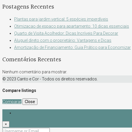
Postagens Recentes
Plantas para jardim vertical: 5 espécies imperdíveis
Otimizacao de espaco para apartamento: 10 dicas essenciais
Quarto de Visita Acolhedor: Dicas Incríveis Para Decorar
Aluguel direto com o proprietário: Vantagens e Dicas
Amortização de Financiamento: Guia Prático para Economizar
Comentários Recentes
Nenhum comentário para mostrar.
© 2023 Canto e Cor - Todos os direitos reservados.
Compare listings
Comparar
Close
Login
×