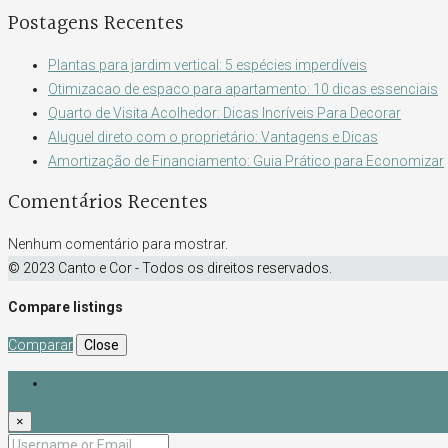
Postagens Recentes
Plantas para jardim vertical: 5 espécies imperdíveis
Otimizacao de espaco para apartamento: 10 dicas essenciais
Quarto de Visita Acolhedor: Dicas Incríveis Para Decorar
Aluguel direto com o proprietário: Vantagens e Dicas
Amortização de Financiamento: Guia Prático para Economizar
Comentários Recentes
Nenhum comentário para mostrar.
© 2023 Canto e Cor - Todos os direitos reservados.
Compare listings
Comparar
Close
Login
×