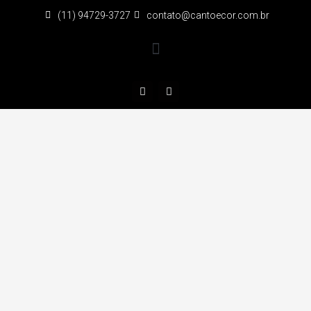
(11) 94729-3727
contato@cantoecor.com.br