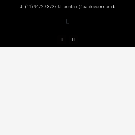
(11) 94729-3727
contato@cantoecor.com.br