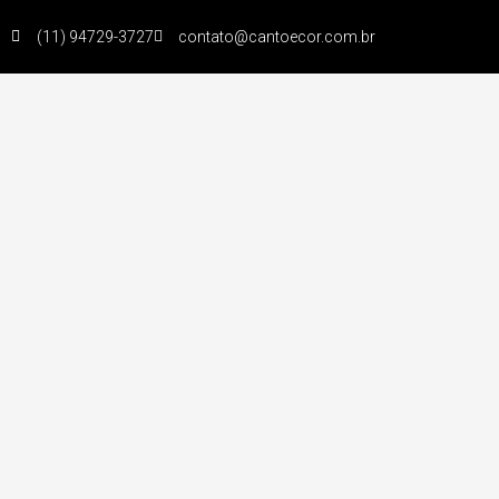
(11) 94729-3727
contato@cantoecor.com.br