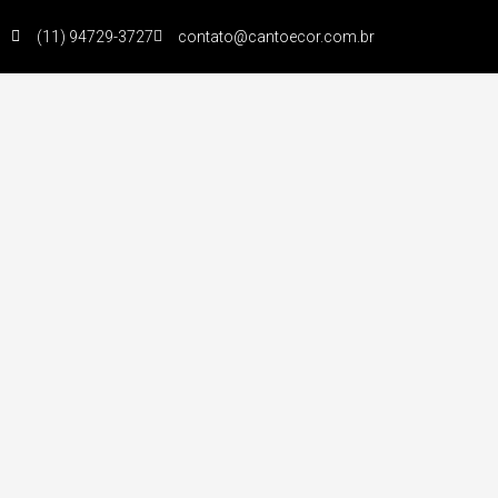
(11) 94729-3727
contato@cantoecor.com.br