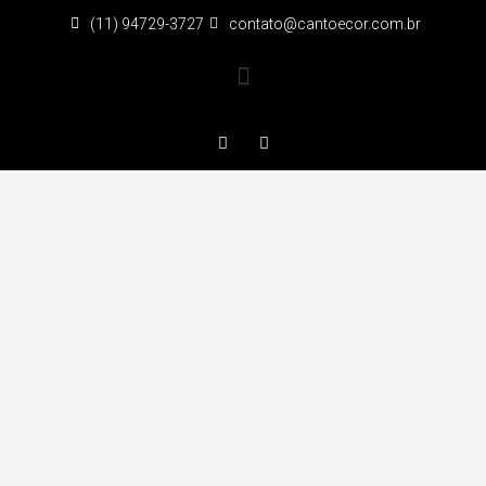
(11) 94729-3727
contato@cantoecor.com.br