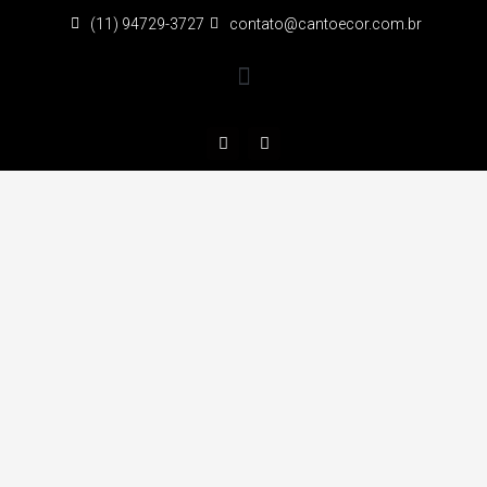
(11) 94729-3727
contato@cantoecor.com.br