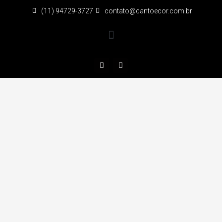
(11) 94729-3727
contato@cantoecor.com.br