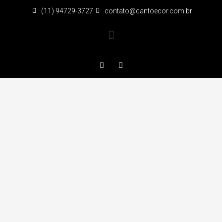
(11) 94729-3727
contato@cantoecor.com.br