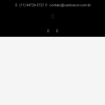
(11) 94729-3727
contato@cantoecor.com.br