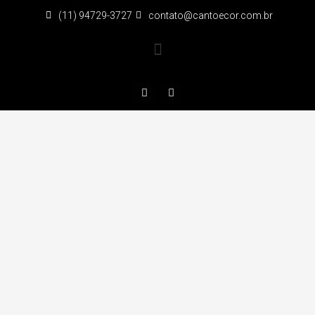
(11) 94729-3727
contato@cantoecor.com.br