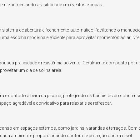
m e aumentando a visibilidade em eventos e praias.
 sistema de abertura e fechamento automático, facilitando o manuse
uma escolha moderna e eficiente para aproveitar momentos ao ar livre
 sua praticidade e resistência ao vento. Geralmente composto por uma 
roveitar um dia de sol na areia.
 e conforto à beira da piscina, protegendo os banhistas do sol intens
ço agradável e convidativo para relaxar e se refrescar.
escanso em espaços externos, como jardins, varandas e terraços. Com 
cada ambiente e proporcionando conforto e proteção contra o sol.