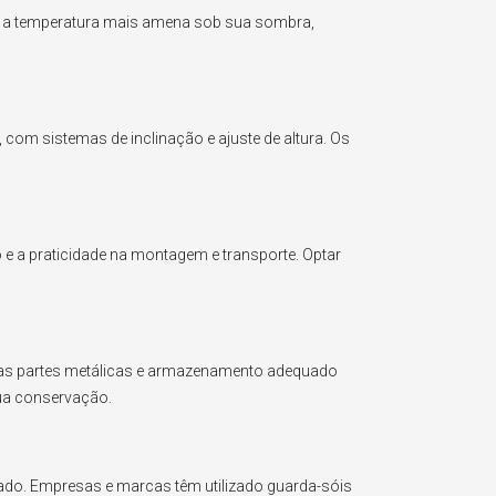
ter a temperatura mais amena sob sua sombra,
 com sistemas de inclinação e ajuste de altura. Os
o e a praticidade na montagem e transporte. Optar
o das partes metálicas e armazenamento adequado
sua conservação.
iado. Empresas e marcas têm utilizado guarda-sóis