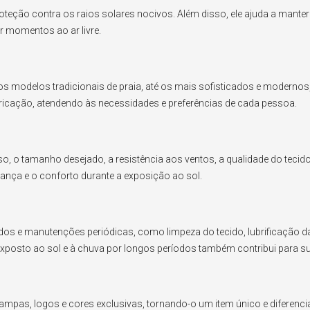
 proteção contra os raios solares nocivos. Além disso, ele ajuda a man
r momentos ao ar livre.
s modelos tradicionais de praia, até os mais sofisticados e modernos,
ricação, atendendo às necessidades e preferências de cada pessoa.
uso, o tamanho desejado, a resistência aos ventos, a qualidade do tecid
ança e o conforto durante a exposição ao sol.
uidados e manutenções periódicas, como limpeza do tecido, lubrificaçã
 exposto ao sol e à chuva por longos períodos também contribui para 
ampas, logos e cores exclusivas, tornando-o um item único e diferenc