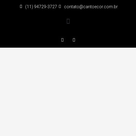
(11) 94729-3727
contato@cantoecor.com.br