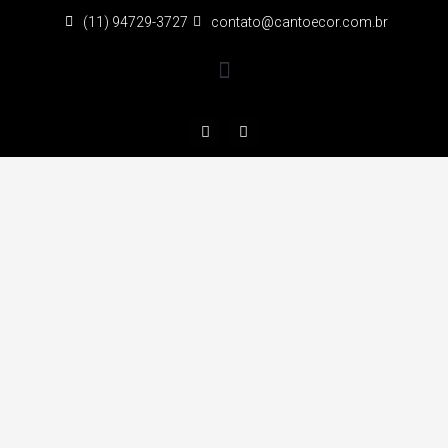
(11) 94729-3727
contato@cantoecor.com.br