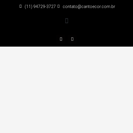
(11) 94729-3727
contato@cantoecor.com.br