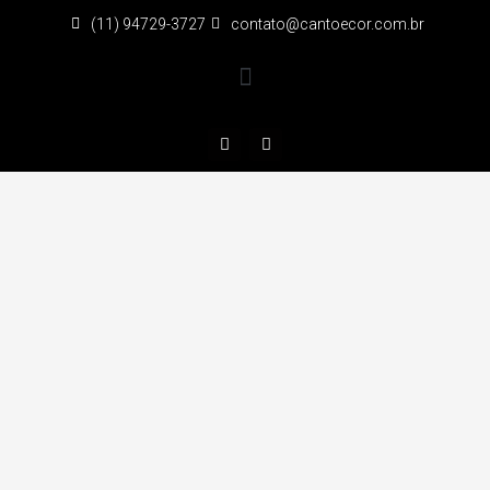
(11) 94729-3727
contato@cantoecor.com.br