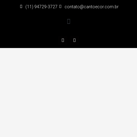
(11) 94729-3727
contato@cantoecor.com.br