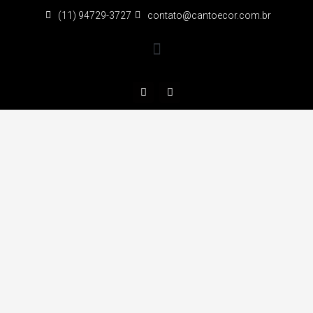
(11) 94729-3727
contato@cantoecor.com.br