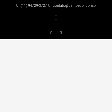
(11) 94729-3727
contato@cantoecor.com.br