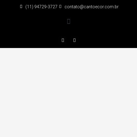
(11) 94729-3727
contato@cantoecor.com.br