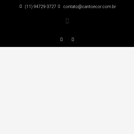
(11) 94729-3727
contato@cantoecor.com.br