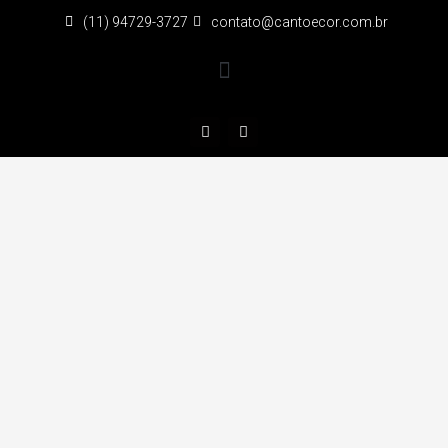
(11) 94729-3727
contato@cantoecor.com.br